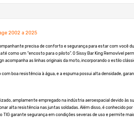
tage 2002 a 2025
panhante precisa de conforto e segurança para estar com você dura
 até como um “encosto para o piloto”. O Sissy Bar King Removível perm
gn acompanha as linhas originais da moto, incorporando o estilo cláss
 com boa resistência à água, e a espuma possui alta densidade, gara
lizado, amplamente empregado na indústria aeroespacial devido às sua
onar alta resistência nas juntas soldadas. Além disso, é conhecido po
o TIG garante segurança em condições severas de uso e permite maior