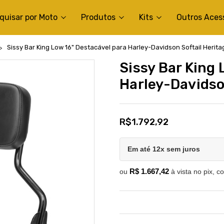
quisar por Moto
Produtos
Kits
Outros Aces
Sissy Bar King Low 16" Destacável para Harley-Davidson Softail Herita
Sissy Bar King 
Harley-Davidso
R$1.792,92
Em até 12x sem juros
R$ 1.667,42
ou
à vista no pix, c