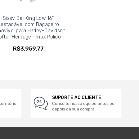
Sissy Bar King Low 16"
Destacável com Bagageiro
ovível para Harley-Davidson
oftail Heritage - Inox Polido
R$3.959,77
SUPORTE AO CLIENTE
erritório
Consulte nossa equipe antes ou
depois da sua compra