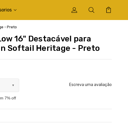
sorios
ge - Preto
Low 16" Destacável para
n Softail Heritage - Preto
Escreva uma avaliação
▼
om 7% off