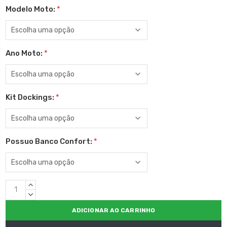
Modelo Moto:
*
Ano Moto:
*
Kit Dockings:
*
Possuo Banco Confort:
*
Estoque
QUANTIDADE
atual:
CRESCENTE:
QUANTIDADE
DECRESCENTE: