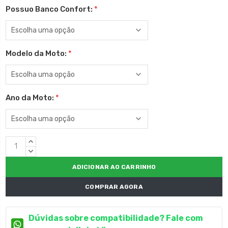
Possuo Banco Confort:
*
Modelo da Moto:
*
Ano da Moto:
*
Estoque
QUANTIDADE
atual:
CRESCENTE:
QUANTIDADE
DECRESCENTE:
COMPRAR AGORA
Dúvidas sobre compatibilidade? Fale com