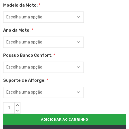
Modelo da Moto:
*
Ano da Moto:
*
Possuo Banco Confort:
*
Suporte de Alforge:
*
Estoque
QUANTIDADE
atual:
CRESCENTE:
QUANTIDADE
DECRESCENTE: