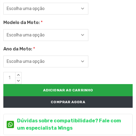
Modelo da Moto:
*
Ano da Moto:
*
Estoque
QUANTIDADE
atual:
CRESCENTE:
QUANTIDADE
DECRESCENTE:
COMPRAR AGORA
Dúvidas sobre compatibilidade? Fale com
um especialista Wings