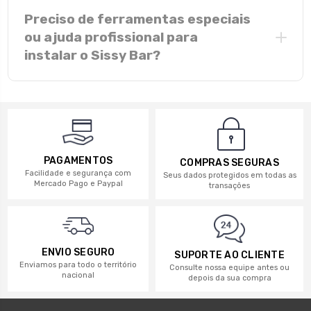
Inox polido:
maior teor de cromo, brilho
Preciso de ferramentas especiais
duradouro e alta resistência à corrosão natural.
ou ajuda profissional para
Aço carbono pintado:
robusto e protegido pela
instalar o Sissy Bar?
pintura eletrostática preta; riscos profundos
podem expor o material à oxidação.
ferramentas manuais comuns
PAGAMENTOS
COMPRAS SEGURAS
Facilidade e segurança com
Seus dados protegidos em todas as
Mercado Pago e Paypal
transações
ENVIO SEGURO
SUPORTE AO CLIENTE
Enviamos para todo o território
Consulte nossa equipe antes ou
nacional
depois da sua compra