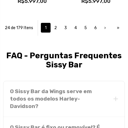
R$5.997,00
R$5.997,00
24 de 179 Itens
1
2
3
4
5
6
›
»
FAQ - Perguntas Frequentes
Sissy Bar
O Sissy Bar da Wings serve em
todos os modelos Harley-
Davidson?
quase
O Sissy Bar é fixo ou removível? É