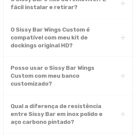
todos
fácil instalar e retirar?
encaixar com precisão
O Sissy Bar Wings Custom é
segurança, ergonomia e estilo
compatível com meu kit de
dockings original HD?
flexibilidade para personalizar sua moto
Para motos Touring (2008 a 2025), os Sissy Bars
Wings Custom funcionam com os dockings
Posso usar o Sissy Bar Wings
originais HD.
Custom com meu banco
Para Softail, Sportster e outros modelos, o Sissy
Bar acompanha o kit de dockings necessário para
customizado?
instalação, garantindo compatibilidade e
segurança.
são
projetados para bancos confort
Qual a diferença de resistência
entre Sissy Bar em inox polido e
aço carbono pintado?