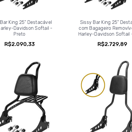
 Bar King 25" Destacável
Sissy Bar King 25" Dest
arley-Davidson Softail -
com Bagageiro Removíve
Preto
Harley-Davidson Softail 
R$2.090,33
R$2.729,89