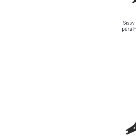
Sissy
para H