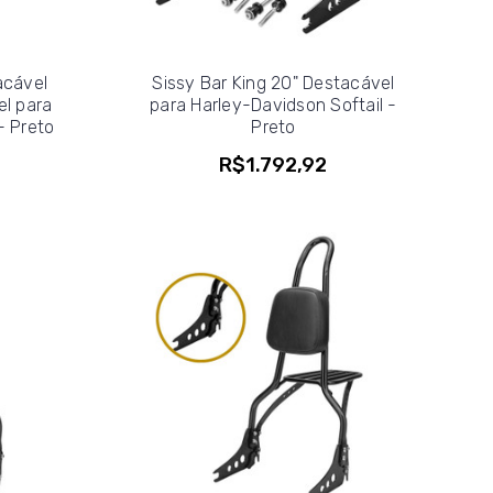
acável
Sissy Bar King 20" Destacável
l para
para Harley-Davidson Softail -
- Preto
Preto
R$1.792,92