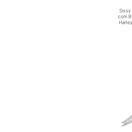
Sissy
com B
Harle