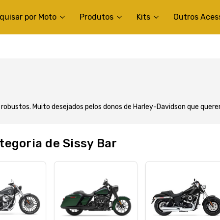
quisar por Moto
Produtos
Kits
Outros Aces
obustos. Muito desejados pelos donos de Harley-Davidson que quere
egoria de Sissy Bar