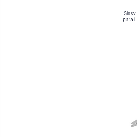
Sissy
para H