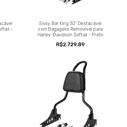
acável
Sissy Bar King 30" Destacável
ftail -
com Bagageiro Removível para
Harley-Davidson Softail - Preto
R$2.729,89