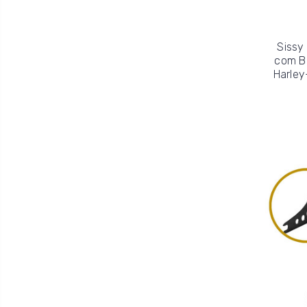
Sissy
com B
Harley