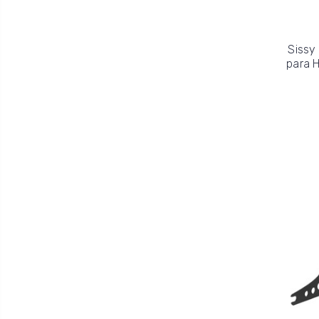
Sissy
para H