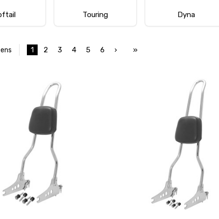
ftail
Touring
Dyna
1
2
3
4
5
6
›
»
tens