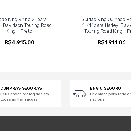
dão King Rhino 2" para
Guidão King Quinado R
y-Davidson Touring Road
1.1/4" para Harley-Dav
King - Preto
Touring Road King - P
R$4.915,00
R$1.911,86
COMPRAS SEGURAS
ENVIO SEGURO
Seus dados protegidos em
Enviamos para todo o t
todas as transações
nacional