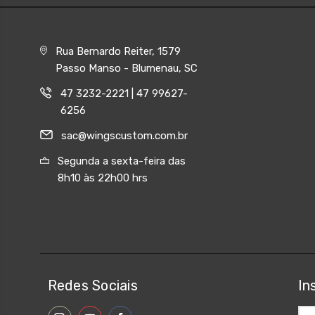
Rua Bernardo Reiter, 1579
Passo Manso - Blumenau, SC
47 3232-2221 | 47 99627-
6256
sac@wingscustom.com.br
Segunda a sexta-feira das
8h10 às 22h00 hrs
Redes Sociais
In
End