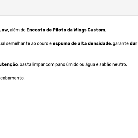
 Low
, além do
Encosto de Piloto da Wings Custom
.
sual semelhante ao couro e
espuma de alta densidade
, garante
dur
nutenção
: basta limpar com pano úmido ou água e sabão neutro.
o acabamento.