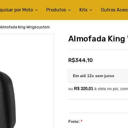
quisar por Moto
Produtos
Kits
Outros Aces
Almofada King Wingscustom
Almofada King
R$344,10
Em até 12x sem juros
R$ 320,01
ou
à vista no pix, com
Frete:
*