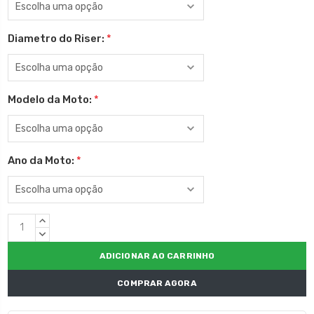
Diametro do Riser:
*
Modelo da Moto:
*
Ano da Moto:
*
Estoque
QUANTIDADE
atual:
CRESCENTE:
QUANTIDADE
DECRESCENTE:
COMPRAR AGORA