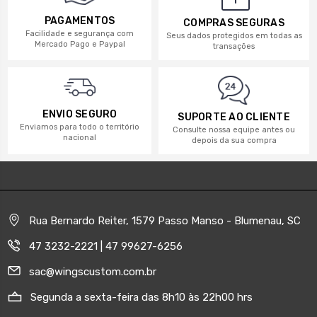
PAGAMENTOS
COMPRAS SEGURAS
Facilidade e segurança com
Seus dados protegidos em todas as
Mercado Pago e Paypal
transações
ENVIO SEGURO
SUPORTE AO CLIENTE
Enviamos para todo o território
Consulte nossa equipe antes ou
nacional
depois da sua compra
Rua Bernardo Reiter, 1579 Passo Manso - Blumenau, SC
47 3232-2221 | 47 99627-6256
sac@wingscustom.com.br
Segunda a sexta-feira das 8h10 às 22h00 hrs