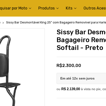
quisar por Moto
Produtos
Kits
Outros Aces
b
Sissy Bar Desmontável King 25" com Bagageiro Removível para Harle
Sissy Bar Desm
Bagageiro Remo
Softail - Preto
R$2.300,00
Em até 12x sem juros
R$ 2.139,00
ou
à vista no pix, c