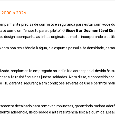
l 2000 a 2026
panhante precisa de conforto e segurança para estar com você dura
 até como um “encosto para o piloto”. O
Sissy Bar Desmontável Kin
eu design acompanha as linhas originais da moto, incorporando o estil
 com boa resistência à água, e a espuma possui alta densidade, gara
lizado, amplamente empregado na indústria aeroespacial devido às sua
onar alta resistência nas juntas soldadas. Além disso, é conhecido po
o TIG garante segurança em condições severas de uso e permite maior
tamento detalhado para remover impurezas, garantindo melhor aderênc
ente aderência, flexibilidade e alta resistência física e química. Essa