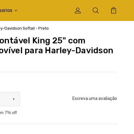
sorios
y-Davidson Softail - Preto
ontável King 25" com
vível para Harley-Davidson
Escreva uma avaliação
▼
om 7% off