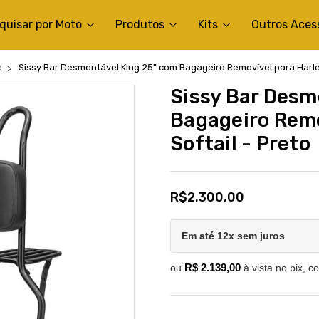
quisar por Moto
Produtos
Kits
Outros Aces
b
Sissy Bar Desmontável King 25" com Bagageiro Removível para Harle
Sissy Bar Desm
Bagageiro Remo
Softail - Preto
R$2.300,00
Em até 12x sem juros
R$ 2.139,00
ou
à vista no pix, c