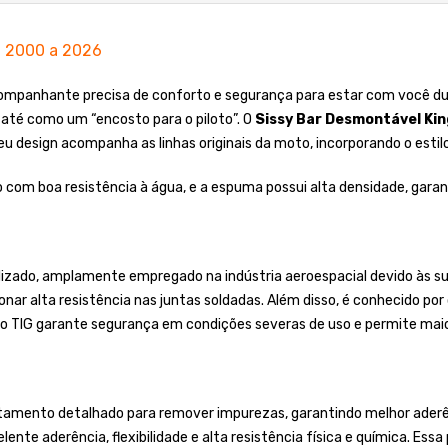
l 2000 a 2026
panhante precisa de conforto e segurança para estar com você dura
 até como um “encosto para o piloto”. O
Sissy Bar Desmontável Kin
eu design acompanha as linhas originais da moto, incorporando o estil
 com boa resistência à água, e a espuma possui alta densidade, gara
lizado, amplamente empregado na indústria aeroespacial devido às sua
onar alta resistência nas juntas soldadas. Além disso, é conhecido po
o TIG garante segurança em condições severas de uso e permite maior
tamento detalhado para remover impurezas, garantindo melhor aderênc
ente aderência, flexibilidade e alta resistência física e química. Essa