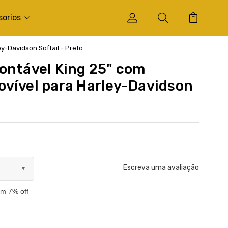
sorios
y-Davidson Softail - Preto
ontável King 25" com
vível para Harley-Davidson
Escreva uma avaliação
▼
om 7% off