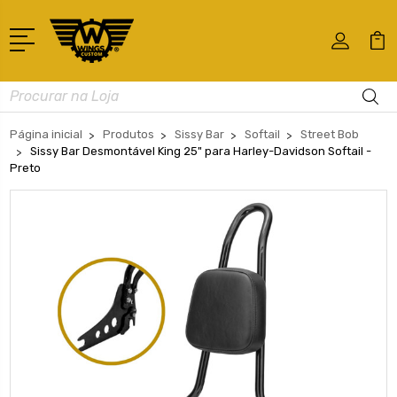
Busca
Página inicial
Produtos
Sissy Bar
Softail
Street Bob
Sissy Bar Desmontável King 25" para Harley-Davidson Softail -
Preto