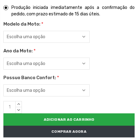
Produção iniciada imediatamente após a confirmação do
pedido, com prazo estimado de 15 dias úteis.
Modelo da Moto:
*
Ano da Moto:
*
Possuo Banco Confort:
*
Estoque
QUANTIDADE
atual:
CRESCENTE:
QUANTIDADE
DECRESCENTE:
COMPRAR AGORA