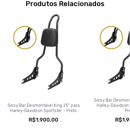
Produtos Relacionados
Sissy Bar Desmont
Sissy Bar Desmontável King 25" para
Harley-Davidson S
Harley-Davidson Sportster - Preto
Pr
R$1.900,00
R$1.9