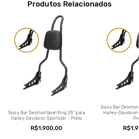
Produtos Relacionados
Sissy Bar Desmont
Sissy Bar Desmontável King 25" para
Harley-Davidson S
Harley-Davidson Sportster - Preto
Pr
R$1.900,00
R$1.9