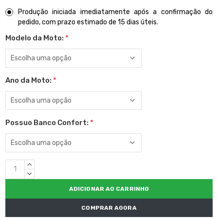
Produção iniciada imediatamente após a confirmação do
pedido, com prazo estimado de 15 dias úteis.
Modelo da Moto:
*
Ano da Moto:
*
Possuo Banco Confort:
*
Estoque
QUANTIDADE
atual:
CRESCENTE:
QUANTIDADE
DECRESCENTE:
COMPRAR AGORA