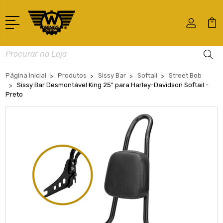
Busca
Página inicial
Produtos
Sissy Bar
Softail
Street Bob
Sissy Bar Desmontável King 25" para Harley-Davidson Softail -
Preto