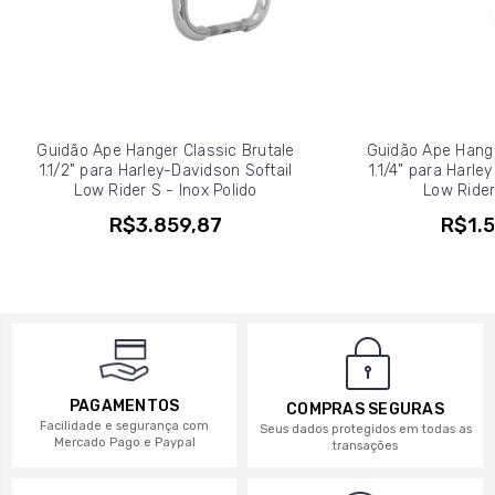
Guidão Ape Hanger Classic Brutale
Guidão Ape Hange
1.1/2" para Harley-Davidson Softail
1.1/4" para Harle
Low Rider S - Inox Polido
Low Rider
R$3.859,87
R$1.5
PAGAMENTOS
COMPRAS SEGURAS
Facilidade e segurança com
Seus dados protegidos em todas as
Mercado Pago e Paypal
transações