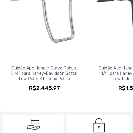
Guidão Ape Hanger Curve Robust
Guidão Ape Hange
1.1/4" para Harley-Davidson Softail
1.1/4" para Harle
Low Rider ST - Inox Polido
Low Rider 
R$2.445,97
R$1.5