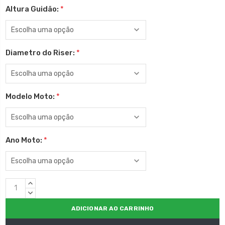
Altura Guidão:
*
Diametro do Riser:
*
Modelo Moto:
*
Ano Moto:
*
Estoque
QUANTIDADE
atual:
CRESCENTE:
QUANTIDADE
DECRESCENTE: