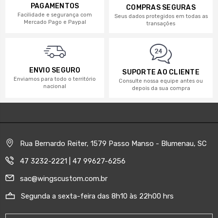
PAGAMENTOS
COMPRAS SEGURAS
Facilidade e segurança com
Seus dados protegidos em todas as
Mercado Pago e Paypal
transações
ENVIO SEGURO
SUPORTE AO CLIENTE
Enviamos para todo o território
Consulte nossa equipe antes ou
nacional
depois da sua compra
Rua Bernardo Reiter, 1579 Passo Manso - Blumenau, SC
47 3232-2221 | 47 99627-6256
sac@wingscustom.com.br
Segunda a sexta-feira das 8h10 às 22h00 hrs