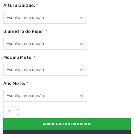
Altura Guidão:
*
Diametro do Riser:
*
Modelo Moto:
*
Ano Moto:
*
Estoque
QUANTIDADE
atual:
CRESCENTE:
QUANTIDADE
DECRESCENTE: