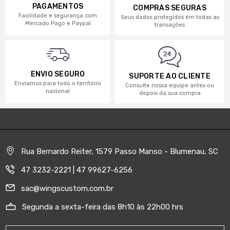
PAGAMENTOS
COMPRAS SEGURAS
Facilidade e segurança com
Seus dados protegidos em todas as
Mercado Pago e Paypal
transações
ENVIO SEGURO
SUPORTE AO CLIENTE
Enviamos para todo o território
Consulte nossa equipe antes ou
nacional
depois da sua compra
Rua Bernardo Reiter, 1579 Passo Manso - Blumenau, SC
47 3232-2221 | 47 99627-6256
sac@wingscustom.com.br
Segunda a sexta-feira das 8h10 às 22h00 hrs