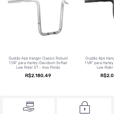
Guidão Ape Hanger Classic Robust
Guidão Ape Hang
1.1/4" para Harley-Davidson Softail
1.1/4" para Harle
Low Rider ST - Inox Polido
Low Rider 
R$2.180,49
R$2.0