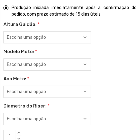
Produção iniciada imediatamente após a confirmação do
pedido, com prazo estimado de 15 dias úteis.
Altura Guidão:
*
Modelo Moto:
*
Ano Moto:
*
Diametro do Riser:
*
Estoque
QUANTIDADE
atual:
CRESCENTE:
QUANTIDADE