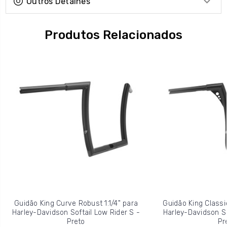
Outros Detalhes
Produtos Relacionados
Guidão King Curve Robust 1.1/4" para
Guidão King Classic
Harley-Davidson Softail Low Rider S -
Harley-Davidson So
Preto
Pr