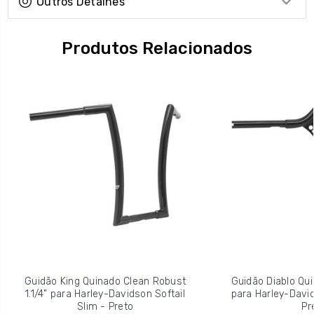
Outros Detalhes
Produtos Relacionados
Guidão King Quinado Clean Robust
Guidão Diablo Qui
1.1/4" para Harley-Davidson Softail
para Harley-David
Slim - Preto
Pr