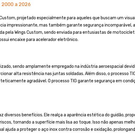
l 2000 a 2026
 Custom, projetado especialmente para aqueles que buscam um visua
ência impressionante, mas também garante segurança incomparável, 
ada pela Wings Custom, sendo enviada para entusiastas de motocicl
ssui encaixe para acelerador eletrônico.
ilizado, sendo amplamente empregado na indústria aeroespacial devid
cionar alta resistência nas juntas soldadas. Além disso, o processo T
steticamente agradável. O processo TIG garante segurança em condiç
 diversos benefícios. Ele realça a aparência estética do guidão, propo
scos, tornando a superfície mais lisa ao toque. Isso não apenas melh
ajuda a proteger o aço inox contra corrosão e oxidação, prolongando 