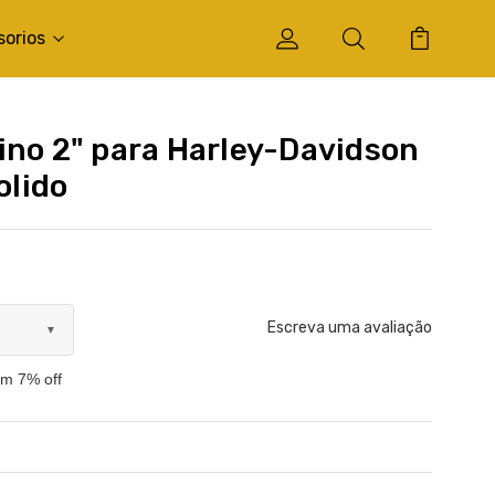
sorios
ino 2" para Harley-Davidson
olido
Escreva uma avaliação
▼
om 7% off