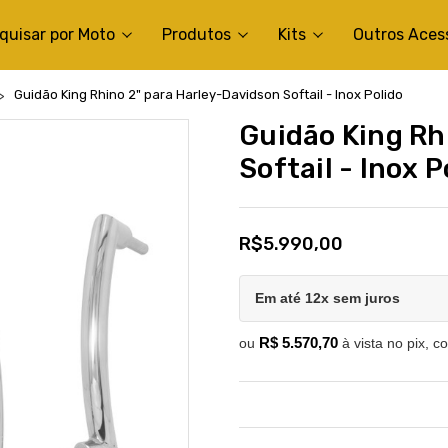
quisar por Moto
Produtos
Kits
Outros Aces
Guidão King Rhino 2" para Harley-Davidson Softail - Inox Polido
Guidão King Rh
Softail - Inox P
R$5.990,00
Em até 12x sem juros
R$ 5.570,70
ou
à vista no pix, c