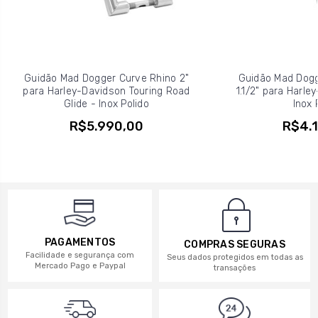
Guidão Mad Dogger Curve Rhino 2"
Guidão Mad Dogg
para Harley-Davidson Touring Road
1.1/2" para Harle
Glide - Inox Polido
Inox 
R$5.990,00
R$4.1
PAGAMENTOS
COMPRAS SEGURAS
Facilidade e segurança com
Seus dados protegidos em todas as
Mercado Pago e Paypal
transações