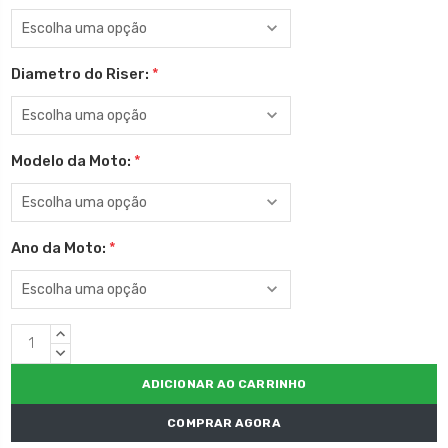
Diametro do Riser:
*
Modelo da Moto:
*
Ano da Moto:
*
Estoque
QUANTIDADE
atual:
CRESCENTE:
QUANTIDADE
DECRESCENTE:
COMPRAR AGORA