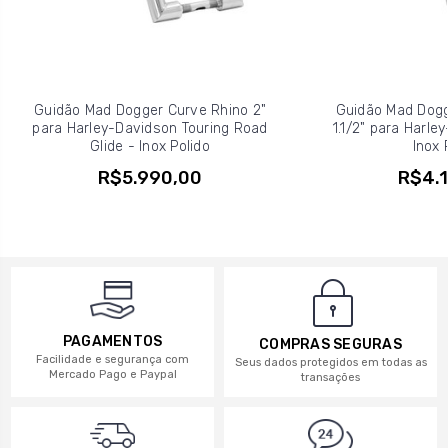
Guidão Mad Dogger Curve Rhino 2"
Guidão Mad Dogg
para Harley-Davidson Touring Road
1.1/2" para Harle
Glide - Inox Polido
Inox 
R$5.990,00
R$4.1
PAGAMENTOS
COMPRAS SEGURAS
Facilidade e segurança com
Seus dados protegidos em todas as
Mercado Pago e Paypal
transações