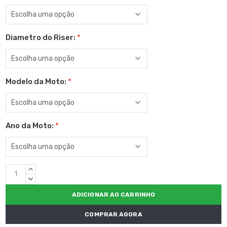
Diametro do Riser:
*
Modelo da Moto:
*
Ano da Moto:
*
Estoque
QUANTIDADE
atual:
CRESCENTE:
QUANTIDADE
DECRESCENTE:
COMPRAR AGORA