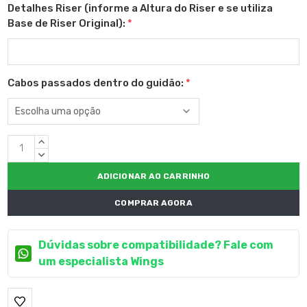
Detalhes Riser (informe a Altura do Riser e se utiliza
Base de Riser Original):
*
Cabos passados dentro do guidão:
*
Estoque
QUANTIDADE
atual:
CRESCENTE:
QUANTIDADE
DECRESCENTE:
COMPRAR AGORA
Dúvidas sobre compatibilidade? Fale com
um especialista Wings