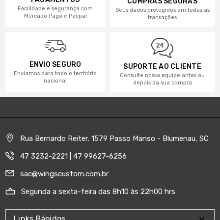
COMPRAS SEGURAS
Facilidade e segurança com
Seus dados protegidos em todas as
Mercado Pago e Paypal
transações
ENVIO SEGURO
SUPORTE AO CLIENTE
Enviamos para todo o território
Consulte nossa equipe antes ou
nacional
depois da sua compra
Rua Bernardo Reiter, 1579 Passo Manso - Blumenau, SC
47 3232-2221 | 47 99627-6256
sac@wingscustom.com.br
Segunda a sexta-feira das 8h10 às 22h00 hrs
Links Rápidos