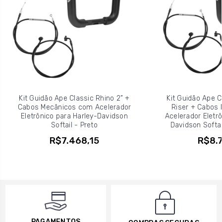
Kit Guidão Ape Classic Rhino 2” +
Kit Guidão Ape C
Cabos Mecânicos com Acelerador
Riser + Cabos
Eletrônico para Harley-Davidson
Acelerador Eletrô
Softail - Preto
Davidson Softai
R$7.468,15
R$8.7
PAGAMENTOS