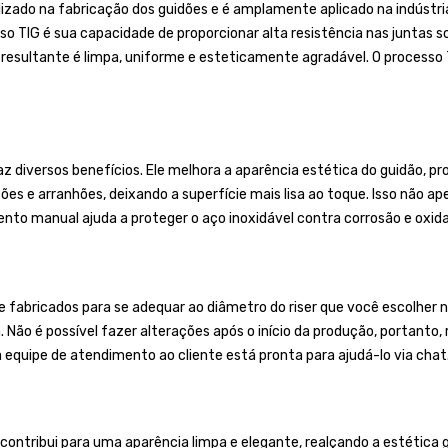
lizado na fabricação dos guidões e é amplamente aplicado na indústr
so TIG é sua capacidade de proporcionar alta resistência nas juntas s
 resultante é limpa, uniforme e esteticamente agradável. O processo
 diversos benefícios. Ele melhora a aparência estética do guidão, pro
es e arranhões, deixando a superfície mais lisa ao toque. Isso não a
to manual ajuda a proteger o aço inoxidável contra corrosão e oxidaç
bricados para se adequar ao diâmetro do riser que você escolher no
a. Não é possível fazer alterações após o início da produção, portan
a equipe de atendimento ao cliente está pronta para ajudá-lo via chat
 contribui para uma aparência limpa e elegante, realçando a estética 