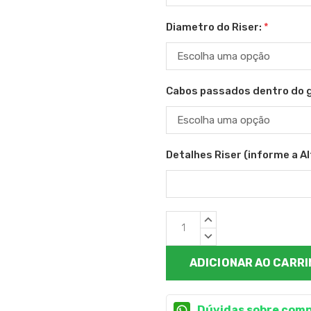
Diametro do Riser:
*
Cabos passados dentro do 
Detalhes Riser (informe a Alt
Estoque
QUANTIDADE
atual:
CRESCENTE:
QUANTIDADE
DECRESCENTE:
Dúvidas sobre comp