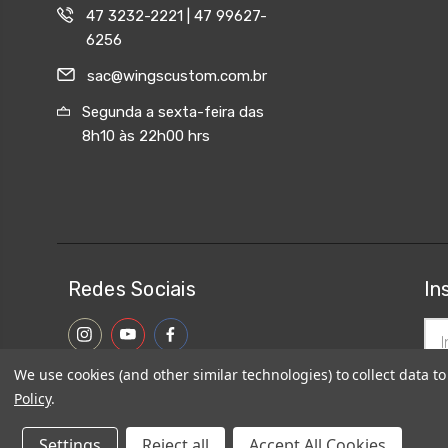
47 3232-2221 | 47 99627-
6256
sac@wingscustom.com.br
Segunda a sexta-feira das
8h10 às 22h00 hrs
Redes Sociais
In
End
de
ema
We use cookies (and other similar technologies) to collect data 
Policy
.
Settings
Reject all
Accept All Cookies