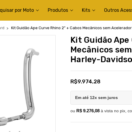
quisar por Moto
Produtos
Kits
Outros Aces
ard
Kit Guidão Ape Curve Rhino 2” + Cabos Mecânicos sem Acelerador E
Kit Guidão Ape
Mecânicos sem 
Harley-Davidson
R$9.974,28
Em até 12x sem juros
R$ 9.276,08
ou
à vista no pix, c