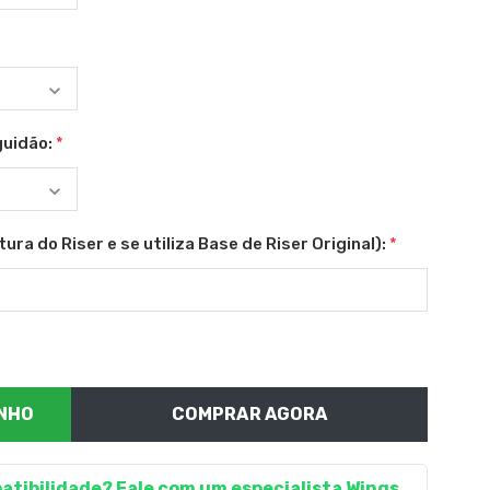
guidão:
*
ura do Riser e se utiliza Base de Riser Original):
*
COMPRAR AGORA
atibilidade? Fale com um especialista Wings