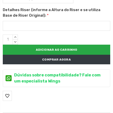
Detalhes Riser (informe a Altura do Riser e se utiliza
Base de Riser Original):
*
Estoque
QUANTIDADE
atual:
CRESCENTE:
QUANTIDADE
DECRESCENTE:
COMPRAR AGORA
Dúvidas sobre compatibilidade? Fale com
um especialista Wings