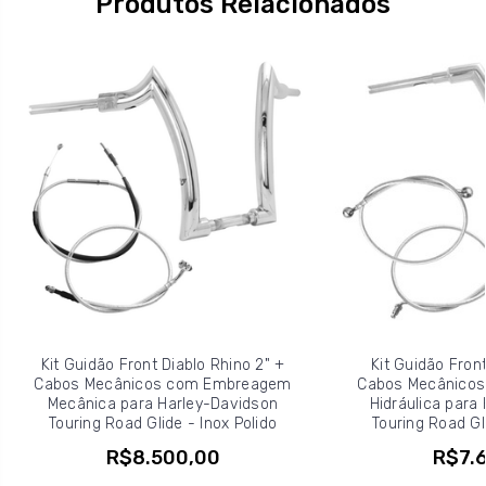
Produtos Relacionados
Kit Guidão Front Diablo Rhino 2" +
Kit Guidão Front
Cabos Mecânicos com Embreagem
Cabos Mecânico
Mecânica para Harley-Davidson
Hidráulica para
Touring Road Glide - Inox Polido
Touring Road Gli
R$8.500,00
R$7.6