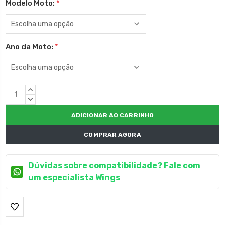
Modelo Moto:
*
Ano da Moto:
*
Estoque
QUANTIDADE
atual:
CRESCENTE:
QUANTIDADE
DECRESCENTE:
COMPRAR AGORA
Dúvidas sobre compatibilidade? Fale com
um especialista Wings