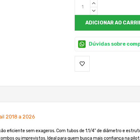
Estoque
QUANTIDADE
atual:
CRESCENTE:
QUANTIDADE
DECRESCENTE:
Dúvidas sobre comp
ail 2018 a 2026
ção eficiente sem exageros. Com tubos de 1.1/4" de diâmetro e estru
tombos ou imprevistos. Ideal para quem busca mais confiança na pilo