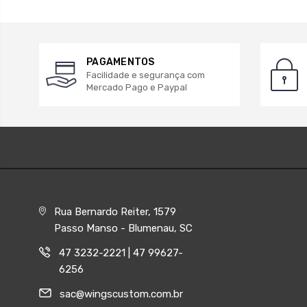
PAGAMENTOS
Facilidade e segurança com
Mercado Pago e Paypal
Rua Bernardo Reiter, 1579
Passo Manso - Blumenau, SC
47 3232-2221 | 47 99627-
6256
sac@wingscustom.com.br