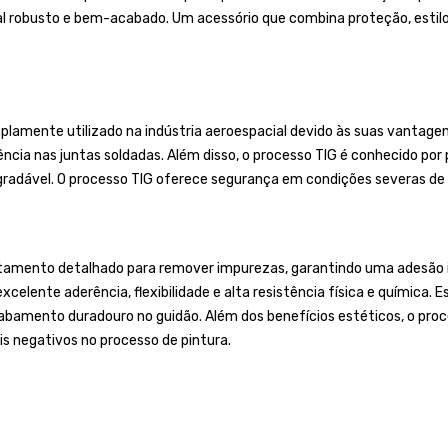
 robusto e bem-acabado. Um acessório que combina proteção, estilo 
lamente utilizado na indústria aeroespacial devido às suas vantagens
ência nas juntas soldadas. Além disso, o processo TIG é conhecido po
gradável. O processo TIG oferece segurança em condições severas de 
tamento detalhado para remover impurezas, garantindo uma adesão ide
celente aderência, flexibilidade e alta resistência física e química. E
mento duradouro no guidão. Além dos benefícios estéticos, o proces
s negativos no processo de pintura.