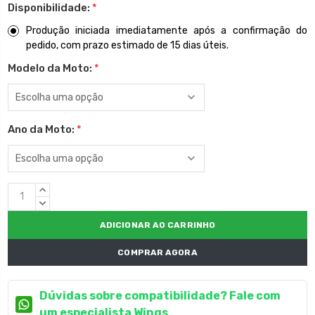
Disponibilidade:
*
Produção iniciada imediatamente após a confirmação do
pedido, com prazo estimado de 15 dias úteis.
Modelo da Moto:
*
Ano da Moto:
*
Estoque
QUANTIDADE
atual:
CRESCENTE:
QUANTIDADE
DECRESCENTE:
COMPRAR AGORA
Dúvidas sobre compatibilidade? Fale com
um especialista Wings