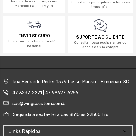
Facilidade e segurança com
Seus dados protegidos em todas as
Mercado Pago e Paypal
transações
ENVIO SEGURO
SUPORTE AO CLIENTE
Enviamos para todo o território
Consulte nossa equipe antes ou
nacional
depois da sua compra
Rua Bernardo Reiter, 1579 Passo Manso - Blumenau, SC
47 3232-2221 | 47 99627-6256
sac@wingscustom.com.br
Segunda a sexta-feira das 8h10 às 22h00 hrs
Links Rápidos