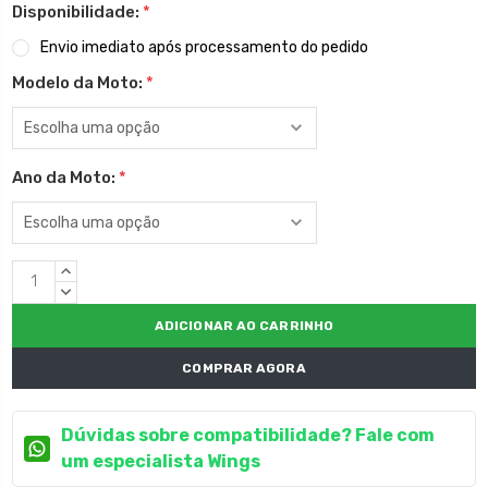
Disponibilidade:
*
Envio imediato após processamento do pedido
Modelo da Moto:
*
Ano da Moto:
*
Estoque
QUANTIDADE
atual:
CRESCENTE:
QUANTIDADE
DECRESCENTE:
COMPRAR AGORA
Dúvidas sobre compatibilidade? Fale com
um especialista Wings