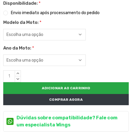
Disponibilidade:
*
Envio imediato após processamento do pedido
Modelo da Moto:
*
Ano da Moto:
*
Estoque
QUANTIDADE
atual:
CRESCENTE:
QUANTIDADE
DECRESCENTE:
COMPRAR AGORA
Dúvidas sobre compatibilidade? Fale com
um especialista Wings