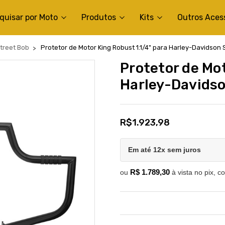
quisar por Moto
Produtos
Kits
Outros Aces
treet Bob
Protetor de Motor King Robust 1.1/4" para Harley-Davidson S
Protetor de Mot
Harley-Davidson
R$1.923,98
Em até 12x sem juros
R$ 1.789,30
ou
à vista no pix, c