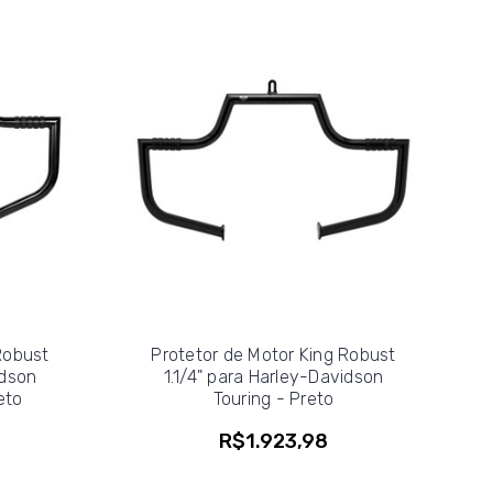
Robust
Protetor de Motor King Robust
idson
1.1/4" para Harley-Davidson
eto
Touring - Preto
R$1.923,98