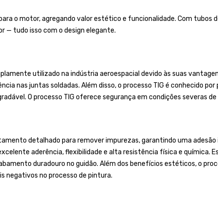
para o motor, agregando valor estético e funcionalidade. Com tubos d
r — tudo isso com o design elegante.
lamente utilizado na indústria aeroespacial devido às suas vantagens
ência nas juntas soldadas. Além disso, o processo TIG é conhecido po
gradável. O processo TIG oferece segurança em condições severas de 
tamento detalhado para remover impurezas, garantindo uma adesão ide
celente aderência, flexibilidade e alta resistência física e química. E
mento duradouro no guidão. Além dos benefícios estéticos, o proces
s negativos no processo de pintura.