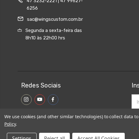
47 3232-2221 | 47 99627-
6256
sac@wingscustom.com.br
Segunda a sexta-feira das
8h10 às 22h00 hrs
Redes Sociais
In
End
de
ema
We use cookies (and other similar technologies) to collect data 
Policy
.
© 2026
Wings Custom Brasil
|
Sitemap
Settings
Reject all
Accept All Cookies