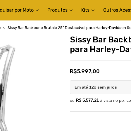
quisar por Moto
Produtos
Kits
Outros Aces
b
Sissy Bar Backbone Brutale 25" Destacável para Harley-Davidson Soft
Sissy Bar Back
para Harley-Dav
R$5.997,00
Em até 12x sem juros
R$ 5.577,21
ou
à vista no pix, c