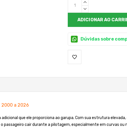
Estoque
QUANTIDADE
atual:
CRESCENTE:
QUANTIDADE
DECRESCENTE:
Dúvidas sobre comp
l 2000 a 2026
ça adicional que ele proporciona ao garupa. Com sua estrutura elevad
e o passageiro cair durante a pilotagem, especialmente em curvas ou