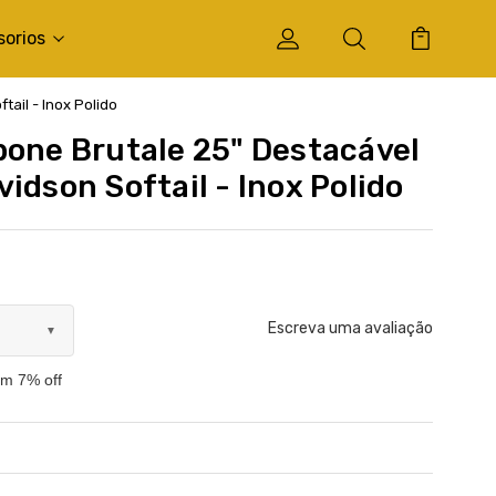
sorios
ail - Inox Polido
bone Brutale 25" Destacável
idson Softail - Inox Polido
Escreva uma avaliação
▼
om 7% off