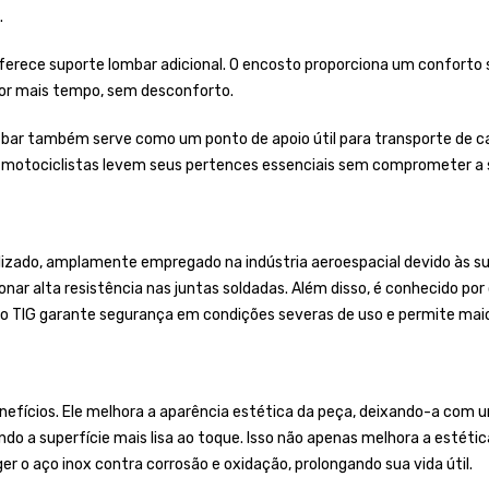
.
ferece suporte lombar adicional. O encosto proporciona um conforto si
por mais tempo, sem desconforto.
 bar também serve como um ponto de apoio útil para transporte de ca
s motociclistas levem seus pertences essenciais sem comprometer a 
lizado, amplamente empregado na indústria aeroespacial devido às sua
onar alta resistência nas juntas soldadas. Além disso, é conhecido po
o TIG garante segurança em condições severas de uso e permite maior
efícios. Ele melhora a aparência estética da peça, deixando-a com um 
do a superfície mais lisa ao toque. Isso não apenas melhora a estét
 o aço inox contra corrosão e oxidação, prolongando sua vida útil.