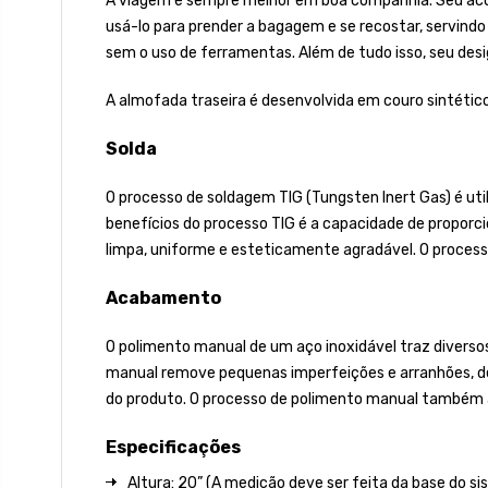
A viagem é sempre melhor em boa companhia. Seu acom
usá-lo para prender a bagagem e se recostar, servindo
sem o uso de ferramentas. Além de tudo isso, seu desi
A almofada traseira é desenvolvida em couro sintético
Solda
O processo de soldagem TIG (Tungsten Inert Gas) é uti
benefícios do processo TIG é a capacidade de proporci
limpa, uniforme e esteticamente agradável. O process
Acabamento
O polimento manual de um aço inoxidável traz diversos 
manual remove pequenas imperfeições e arranhões, dei
do produto. O processo de polimento manual também aju
Especificações
Altura: 20” (A medição deve ser feita da base do sis