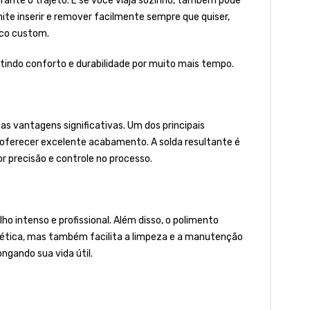
nte o trajeto. E se você viaja sozinho, também pode
ite inserir e remover facilmente sempre que quiser,
ico custom.
ntindo conforto e durabilidade por muito mais tempo.
s vantagens significativas. Um dos principais
r oferecer excelente acabamento. A solda resultante é
 precisão e controle no processo.
o intenso e profissional. Além disso, o polimento
stética, mas também facilita a limpeza e a manutenção
ngando sua vida útil.