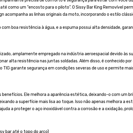
panhante precisa de conforto e segurança para estar com você dura
 até como um “encosto para o piloto”. O Sissy Bar King Removível perm
gn acompanha as linhas originais da moto, incorporando o estilo cláss
 com boa resistência à água, e a espuma possui alta densidade, gara
lizado, amplamente empregado na indústria aeroespacial devido às sua
onar alta resistência nas juntas soldadas. Além disso, é conhecido po
o TIG garante segurança em condições severas de uso e permite maior
benefícios. Ele melhora a aparência estética, deixando-o com um brilh
xando a superfície mais lisa ao toque. Isso não apenas melhora a e
da a proteger o aço inoxidável contra a corrosão e a oxidação, prolo
sy bar até o topo do arco)