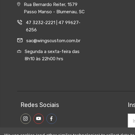
Rua Bernardo Reiter, 1579
Passo Manso - Blumenau, SC
47 3232-2221 | 47 99627-
6256
sac@wingscustom.com.br
Segunda a sexta-feira das
8h10 às 22h00 hrs
Redes Sociais
In
End
de
ema