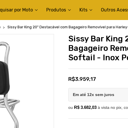
quisar por Moto
Produtos
Kits
Outros Aces
b
Sissy Bar King 20" Destacável com Bagageiro Removível para Harley-
Sissy Bar King
Bagageiro Remo
Softail - Inox P
R$3.959,17
Em até 12x sem juros
R$ 3.682,03
ou
à vista no pix, c