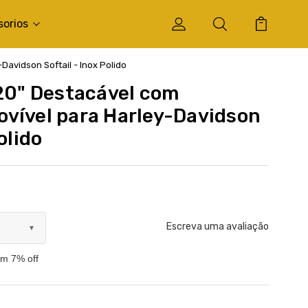
sorios
Davidson Softail - Inox Polido
 20" Destacável com
vível para Harley-Davidson
olido
Escreva uma avaliação
▼
om 7% off