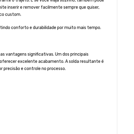
nte o trajeto. E se você viaja sozinho, também pode
ite inserir e remover facilmente sempre que quiser,
ico custom.
ntindo conforto e durabilidade por muito mais tempo.
s vantagens significativas. Um dos principais
r oferecer excelente acabamento. A solda resultante é
 precisão e controle no processo.