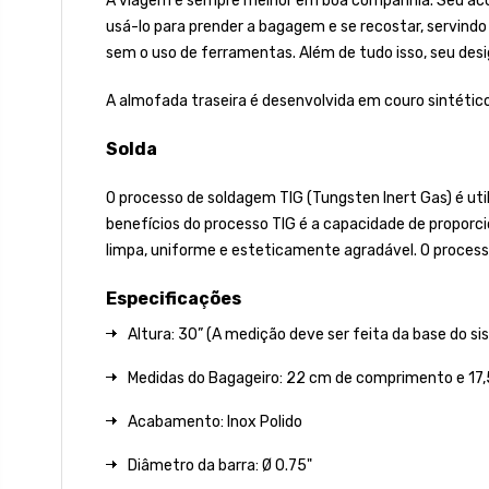
A viagem é sempre melhor em boa companhia. Seu acom
usá-lo para prender a bagagem e se recostar, servindo
sem o uso de ferramentas. Além de tudo isso, seu desi
A almofada traseira é desenvolvida em couro sintético
Solda
O processo de soldagem TIG (Tungsten Inert Gas) é uti
benefícios do processo TIG é a capacidade de proporci
limpa, uniforme e esteticamente agradável. O process
Especificações
Altura: 30” (A medição deve ser feita da base do sis
Medidas do Bagageiro: 22
cm de comprimento e 17,
Acabamento: Inox Polido
Diâmetro da barra: Ø 0.75"