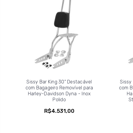
Sissy Bar King 30" Destacável
Sissy
com Bagageiro Removível para
com B
Harley-Davidson Dyna - Inox
Ha
Polido
St
R$4.531,00