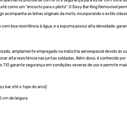
panhante precisa de conforto e segurança para estar com você dura
 até como um “encosto para o piloto”. O Sissy Bar King Removível perm
gn acompanha as linhas originais da moto, incorporando o estilo cláss
 com boa resistência à água, e a espuma possui alta densidade, gara
lizado, amplamente empregado na indústria aeroespacial devido às sua
onar alta resistência nas juntas soldadas. Além disso, é conhecido po
o TIG garante segurança em condições severas de uso e permite maior
sy bar até o topo do arco)
5 cm de largura