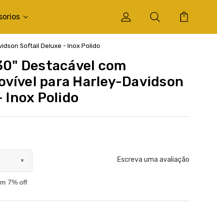
sorios
dson Softail Deluxe - Inox Polido
 30" Destacável com
vível para Harley-Davidson
- Inox Polido
Escreva uma avaliação
▼
om 7% off