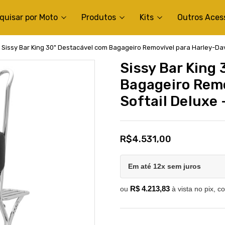
quisar por Moto
Produtos
Kits
Outros Aces
Sissy Bar King 30" Destacável com Bagageiro Removível para Harley-Davi
Sissy Bar King
Bagageiro Remo
Softail Deluxe 
R$4.531,00
Em até 12x sem juros
R$ 4.213,83
ou
à vista no pix, c