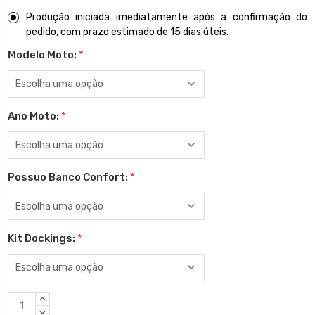
Produção iniciada imediatamente após a confirmação do
pedido, com prazo estimado de 15 dias úteis.
Modelo Moto:
*
Ano Moto:
*
Possuo Banco Confort:
*
Kit Dockings:
*
Estoque
QUANTIDADE
atual:
CRESCENTE:
QUANTIDADE