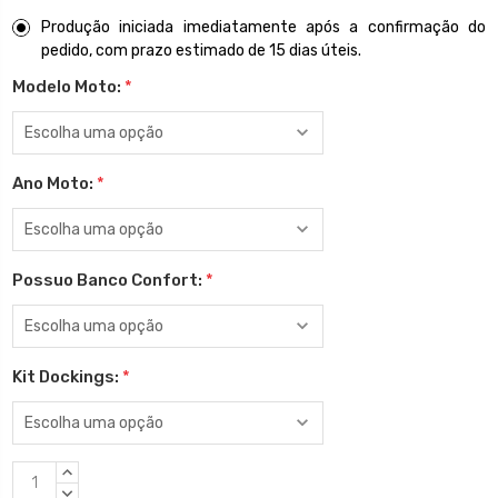
Produção iniciada imediatamente após a confirmação do
pedido, com prazo estimado de 15 dias úteis.
Modelo Moto:
*
Ano Moto:
*
Possuo Banco Confort:
*
Kit Dockings:
*
Estoque
QUANTIDADE
atual:
CRESCENTE:
QUANTIDADE