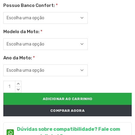
Possuo Banco Confort:
*
Modelo da Moto:
*
Ano da Moto:
*
Estoque
QUANTIDADE
atual:
CRESCENTE:
QUANTIDADE
DECRESCENTE:
COMPRAR AGORA
Dúvidas sobre compatibilidade? Fale com