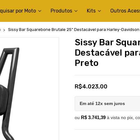
quisar por Moto
Produtos
Kits
Outros Aces
b
Sissy Bar Squarebone Brutale 25" Destacável para Harley-Davidson S
Sissy Bar Squa
Destacável par
Preto
R$4.023,00
Em até 12x sem juros
R$ 3.741,39
ou
à vista no pix, c