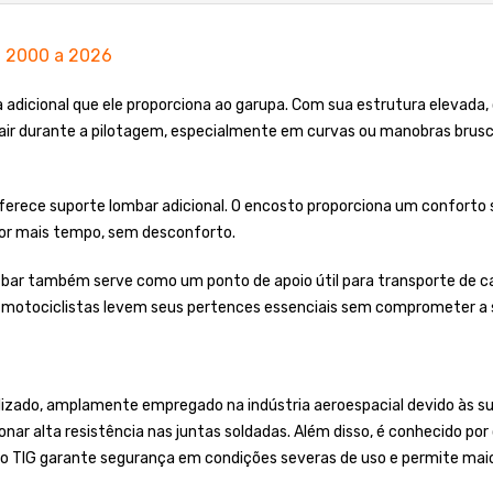
l 2000 a 2026
ça adicional que ele proporciona ao garupa. Com sua estrutura elevada
cair durante a pilotagem, especialmente em curvas ou manobras brusca
ferece suporte lombar adicional. O encosto proporciona um conforto si
por mais tempo, sem desconforto.
 bar também serve como um ponto de apoio útil para transporte de ca
s motociclistas levem seus pertences essenciais sem comprometer a 
lizado, amplamente empregado na indústria aeroespacial devido às sua
onar alta resistência nas juntas soldadas. Além disso, é conhecido po
o TIG garante segurança em condições severas de uso e permite maior