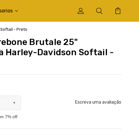
sorios
oftail - Preto
rebone Brutale 25"
a Harley-Davidson Softail -
Escreva uma avaliação
▼
om 7% off