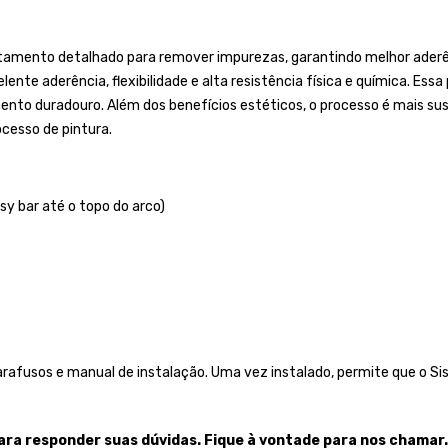
tamento detalhado para remover impurezas, garantindo melhor aderênc
ente aderência, flexibilidade e alta resistência física e química. Essa
duradouro. Além dos benefícios estéticos, o processo é mais susten
cesso de pintura.
sy bar até o topo do arco)
afusos e manual de instalação. Uma vez instalado, permite que o Si
para responder su
as dúvidas. Fique à vontade para nos chamar.