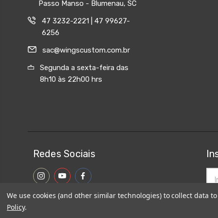
Passo Manso - Blumenau, SC
47 3232-2221 | 47 99627-
6256
sac@wingscustom.com.br
Segunda a sexta-feira das
8h10 às 22h00 hrs
Redes Sociais
In
End
de
ema
We use cookies (and other similar technologies) to collect data 
Policy
.