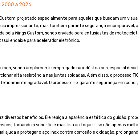
l 2000 a 2026
 Custom, projetado especialmente para aqueles que buscam um visua
ência impressionante, mas também garante segurança incomparável, 
ada pela Wings Custom, sendo enviada para entusiastas de motocicl
ssui encaixe para acelerador eletrônico.
ilizado, sendo amplamente empregado na indústria aeroespacial devid
cionar alta resistência nas juntas soldadas. Além disso, o processo T
steticamente agradável. O processo TIG garante segurança em condiç
 diversos benefícios. Ele realça a aparência estética do guidão, propo
scos, tornando a superfície mais lisa ao toque. Isso não apenas melh
ajuda a proteger o aço inox contra corrosão e oxidação, prolongando 