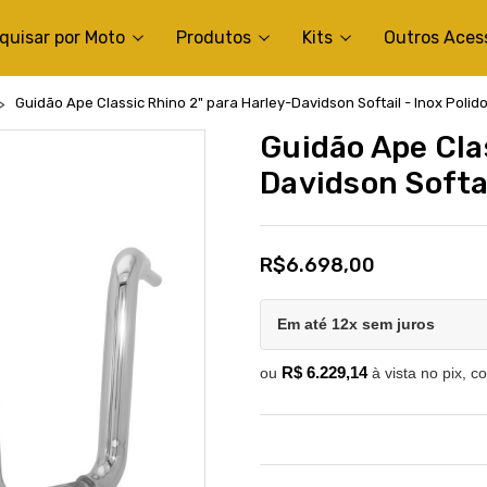
quisar por Moto
Produtos
Kits
Outros Aces
Guidão Ape Classic Rhino 2" para Harley-Davidson Softail - Inox Polid
Guidão Ape Cla
Davidson Softai
R$6.698,00
Em até 12x sem juros
R$ 6.229,14
ou
à vista no pix, c