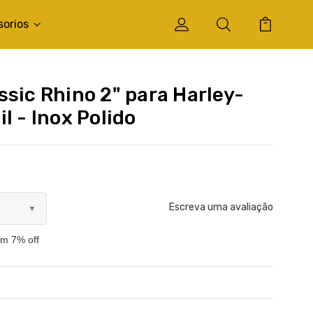
sorios
o
ssic Rhino 2" para Harley-
l - Inox Polido
Escreva uma avaliação
▼
om 7% off