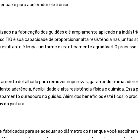
encaixe para acelerador eletrônico.
lizado na fabricação dos guidões e é amplamente aplicado na indústr
so TIG é sua capacidade de proporcionar alta resistência nas juntas s
 resultante é limpa, uniforme e esteticamente agradável. O processo
tamento detalhado para remover impurezas, garantindo ótima aderênci
ente aderência, flexibilidade e alta resistência física e química. Essa
mento duradouro no guidão. Além dos benefícios estéticos, o proces
s da pintura.
bricados para se adequar ao diâmetro do riser que você escolher no