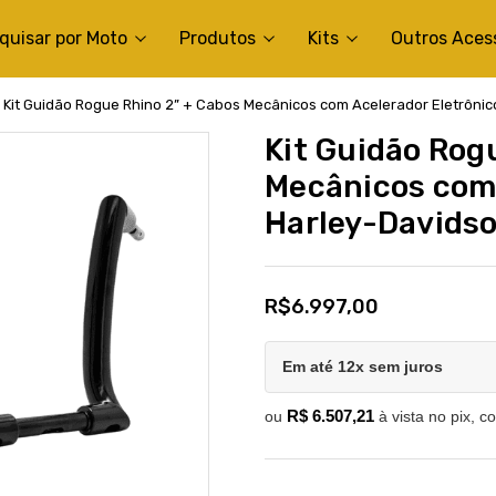
quisar por Moto
Produtos
Kits
Outros Aces
Kit Guidão Rogue Rhino 2” + Cabos Mecânicos com Acelerador Eletrônico
Kit Guidão Rog
Mecânicos com 
Harley-Davidson
R$6.997,00
Em até 12x sem juros
R$ 6.507,21
ou
à vista no pix, c