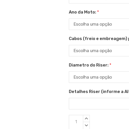
Ano da Moto:
*
Cabos (freio e embreagem) 
Diametro do Riser:
*
Detalhes Riser (informe a Alt
Estoque
QUANTIDADE
atual:
CRESCENTE:
QUANTIDADE