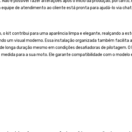
a. Não é possível fazer alterações após o início da produção, portan
a equipe de atendimento ao cliente está pronta para ajudá-lo via chat
o kit contribui para uma aparência limpa e elegante, realçando a est
ndo um visual moderno. Essa instalação organizada também facilita a
 de longa duração mesmo em condições desafiadoras de pilotagem. O 
b medida para a sua moto. Ele garante compatibilidade com o modelo 