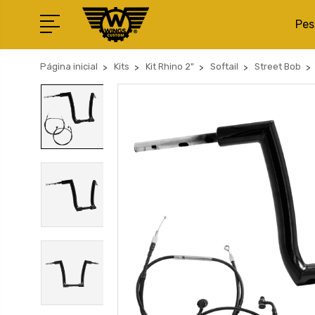
Pes
Página inicial
Kits
Kit Rhino 2"
Softail
Street Bob