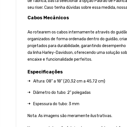
de fábrica, basta selecionar a opção Padrão de Fábric
seu riser. Caso tenha dúvidas sobre essa medida, noss
Cabos Mecânicos
Ao rotearem os cabos internamente através do guidão, 
organizados de forma ordenada dentro do guidão, cria
projetados para durabilidade, garantindo desempenho
da linha Harley-Davidson, oferecendo uma solução so
encaixe e funcionalidade perfeitos.
Especificações
Altura: 08" a 18" (20,32 cm a 45,72 cm)
Diâmetro do tubo: 2" polegadas
Espessura do tubo: 3 mm
Nota: As imagens são meramente ilustrativas.