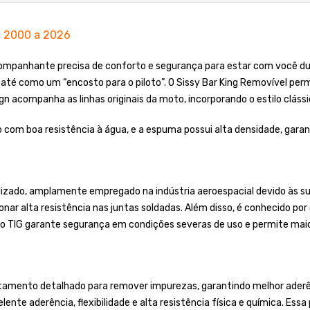
l 2000 a 2026
panhante precisa de conforto e segurança para estar com você dura
 até como um “encosto para o piloto”. O Sissy Bar King Removível perm
gn acompanha as linhas originais da moto, incorporando o estilo cláss
 com boa resistência à água, e a espuma possui alta densidade, gara
lizado, amplamente empregado na indústria aeroespacial devido às sua
onar alta resistência nas juntas soldadas. Além disso, é conhecido po
o TIG garante segurança em condições severas de uso e permite maior
tamento detalhado para remover impurezas, garantindo melhor aderênc
ente aderência, flexibilidade e alta resistência física e química. Essa