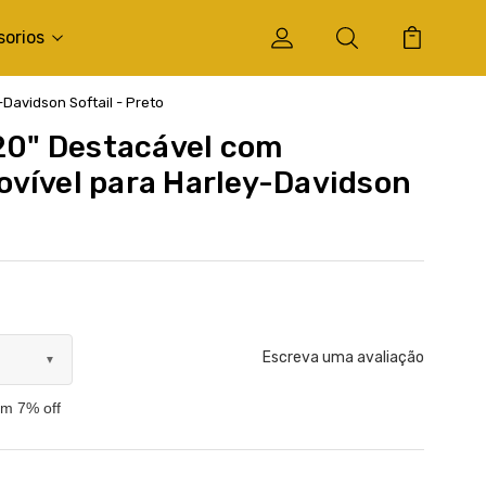
sorios
Davidson Softail - Preto
 20" Destacável com
vível para Harley-Davidson
Escreva uma avaliação
▼
om 7% off