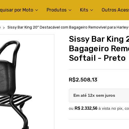
quisar por Moto
Produtos
Kits
Outros Aces
b
Sissy Bar King 20" Destacável com Bagageiro Removível para Harley-
Sissy Bar King
Bagageiro Remo
Softail - Preto
R$2.508,13
Em até 12x sem juros
R$ 2.332,56
ou
à vista no pix, c