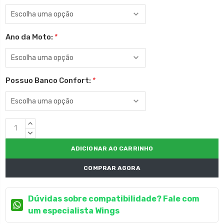
Ano da Moto:
*
Possuo Banco Confort:
*
Estoque
QUANTIDADE
atual:
CRESCENTE:
QUANTIDADE
DECRESCENTE:
COMPRAR AGORA
Dúvidas sobre compatibilidade? Fale com
um especialista Wings