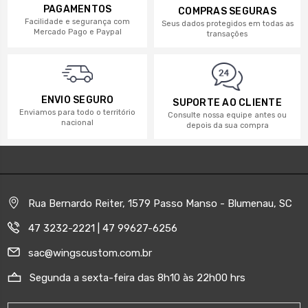
PAGAMENTOS
COMPRAS SEGURAS
Facilidade e segurança com
Seus dados protegidos em todas as
Mercado Pago e Paypal
transações
ENVIO SEGURO
SUPORTE AO CLIENTE
Enviamos para todo o território
Consulte nossa equipe antes ou
nacional
depois da sua compra
Rua Bernardo Reiter, 1579 Passo Manso - Blumenau, SC
47 3232-2221 | 47 99627-6256
sac@wingscustom.com.br
Segunda a sexta-feira das 8h10 às 22h00 hrs