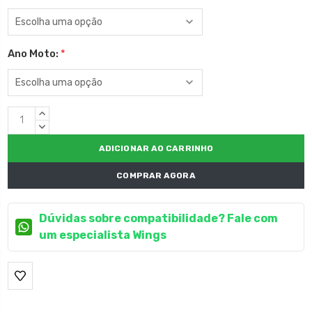
Ano Moto:
*
Estoque
QUANTIDADE
atual:
CRESCENTE:
QUANTIDADE
DECRESCENTE:
COMPRAR AGORA
Dúvidas sobre compatibilidade? Fale com
um especialista Wings